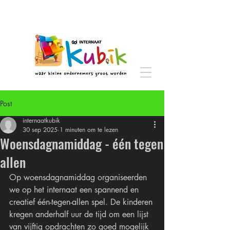
Post
internaatkubik
30 sep 2025
1 minuten om te lezen
Woensdagnamiddag - één tegen
allen
Op woensdagnamiddag organiseerden 
we op het internaat een spannend en 
creatief één-tegen-allen spel. De kinderen 
kregen anderhalf uur de tijd om een lijst 
van vijftig opdrachten zo goed mogelijk 