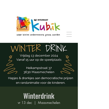
Winterdrink
vr 13 dec
  |  
Maasmechelen