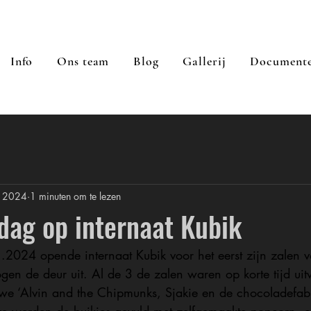
Info
Ons team
Blog
Gallerij
Document
b 2024
1 minuten om te lezen
ag op internaat Kubik
24 opende internaat Kubik voor het eerst zijn zalen vo
logen de deur uit. Al de 3 de zalen waren op korte tijd ui
e ‘Alvin and the Chipmunks, Sjakie en de chocoladefabr