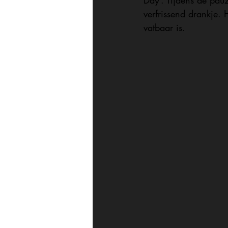
Day’. Tijdens de pau
verfrissend drankje.
vatbaar is.