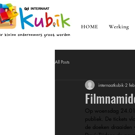
HOME
Werking
All Posts
internaatkubik
2 fe
Filmnamidd
Op woensdag 24.01.20
publiek. De tickets v
de doeken draaiden w