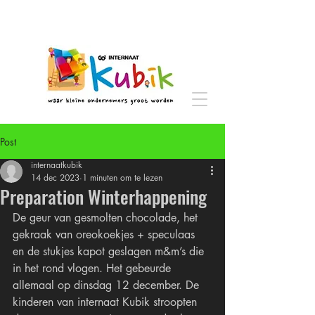
Post
internaatkubik
14 dec 2023
1 minuten om te lezen
Preparation Winterhappening
De geur van gesmolten chocolade, het 
gekraak van oreokoekjes + speculaas 
en de stukjes kapot geslagen m&m’s die 
in het rond vlogen. Het gebeurde 
allemaal op dinsdag 12 december. De 
kinderen van internaat Kubik stroopten 