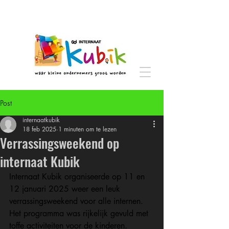
Post
internaatkubik
18 feb 2025
1 minuten om te lezen
Verrassingsweekend op
internaat Kubik
Internaat Kubik organiseerde op 11 en 
12 januari 2025 weer een leuk 
verrassingsweekend voor alle internen. 
Het programma was rijkelijk gevuld met 
toffe activiteiten voor de kinderen.