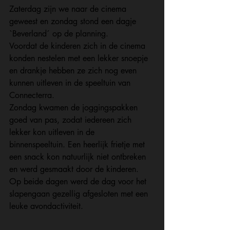
Zaterdag zijn we naar de cinema 
geweest en zondag stond een dagje 
`Beverland´ op de planning.
Voordat de kinderen zich in de cinema 
konden nestelen met een lekker snoepje 
en drankje hebben ze zich nog even 
kunnen uitleven in de speeltuin van 
Connecterra.
Zondag kwamen de joggingspakken 
goed van pas, zodat iedereen zich 
lekker kon uitleven in de 
binnenspeeltuin. Een heerlijk frietje met 
een snack kon natuurlijk niet ontbreken 
en werd gesmaakt door de kinderen.
Op beide dagen werd de dag voor het 
slapengaan gezellig afgesloten met een 
leuke avondactiviteit.