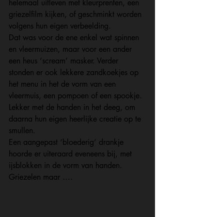
helemaal uitleven met kleurprenten, een 
griezelfilm kijken, of geschminkt worden 
volgens hun eigen verbeelding. 
Dat was voor de ene enkel wat spinnen 
en vleermuizen, maar voor een ander 
een heus ‘scream’ masker. Verder 
stonden er ook lekkere zandkoekjes op 
het menu in het de vorm van een 
vleermuis, een pompoen of een spookje. 
Lekker met de handen in het deeg, om 
daarna hun eigen heerlijke creatie op te 
smullen. 
Een aangepast ‘bloederig’ drankje 
hoorde er uiteraard eveneens bij, met 
ijsblokken in de vorm van handen. 
Griezelen maar ….