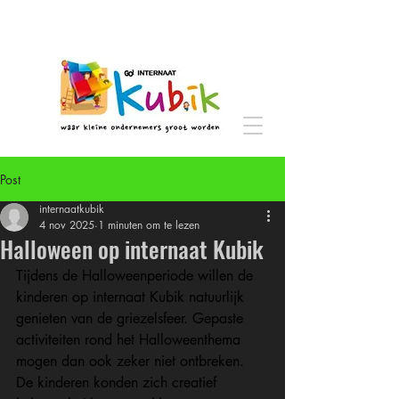
Post
internaatkubik
4 nov 2025
1 minuten om te lezen
Halloween op internaat Kubik
Tijdens de Halloweenperiode willen de 
kinderen op internaat Kubik natuurlijk 
genieten van de griezelsfeer. Gepaste 
activiteiten rond het Halloweenthema 
mogen dan ook zeker niet ontbreken. 
De kinderen konden zich creatief 