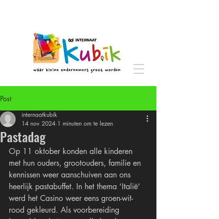
Post
internaatkubik
14 nov 2024
1 minuten om te lezen
Pastadag
Op 11 oktober konden alle kinderen 
met hun ouders, grootouders, familie en 
kennissen weer aanschuiven aan ons 
heerlijk pastabuffet. In het thema ‘Italië’ 
werd het Casino weer eens groen-wit-
rood gekleurd. Als voorbereiding 